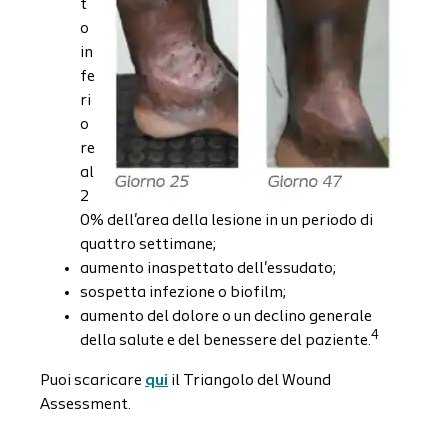
t
o
in
fe
ri
o
re
al
2
0% dell'area della lesione in un periodo di
quattro settimane;
aumento inaspettato dell'essudato;
sospetta infezione o biofilm;
aumento del dolore o un declino generale
4
della salute e del benessere del paziente.
Puoi scaricare
qui
il Triangolo del Wound
Assessment.