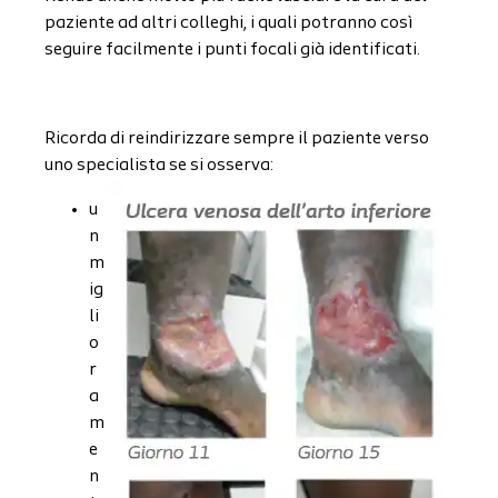
paziente ad altri colleghi, i quali potranno così
seguire facilmente i punti focali già identificati.
Ricorda di reindirizzare sempre il paziente verso
uno specialista se si osserva:
u
n
m
ig
li
o
r
a
m
e
n