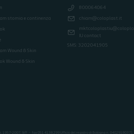
n
800064064
ram stomia e continenza
chiam@coloplast.it
mktcoloplastiu@colopla
ok
IU contact
e
SMS: 3202041905
ram Wound & Skin
ok Wound & Skin
ei, 1957-2007, 9/F
fax 051 4138 299 Ufficio del registro di Bologna n. 04029180371