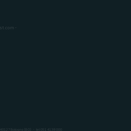
st.com -
40127 Bologna (BO)
tel 051 4138 000