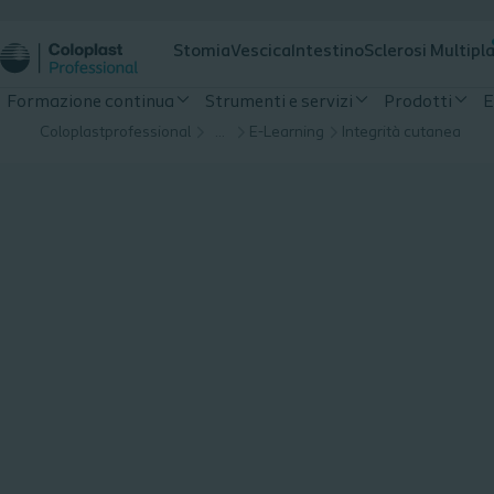
Stomia
Vescica
Intestino
Sclerosi Multipl
Formazione continua
Strumenti e servizi
Prodotti
E
Coloplastprofessional
…
E-Learning
Integrità cutanea