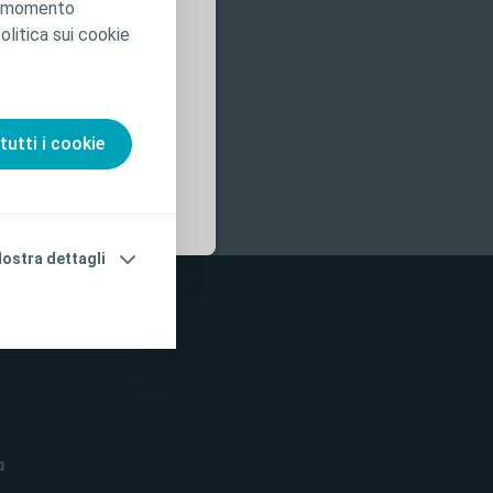
asi momento
nista sanitario.
olitica sui cookie
er l’uso,
ioni per l'uso
tutti i cookie
e un certificato approvato
ostra dettagli
a