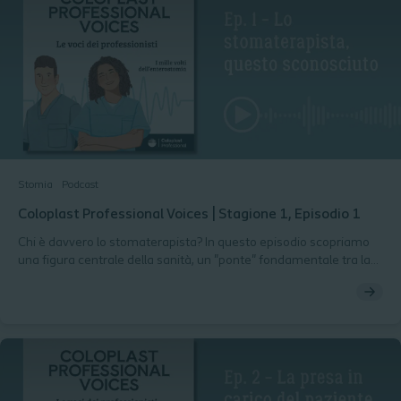
Stomia
Podcast
Coloplast Professional Voices | Stagione 1, Episodio 1
Chi è davvero lo stomaterapista? In questo episodio scopriamo
una figura centrale della sanità, un "ponte" fondamentale tra la
sala operatoria e il ritorno alla vita. Insieme agli stomaterapisti
Alessia Bartolini e Giovanni Sarritzu, esploriamo le competenze
tecniche e il ruolo di educatore di questo professionista, capace
di trasformare la paura del paziente in una nuova opportunità di
benessere.