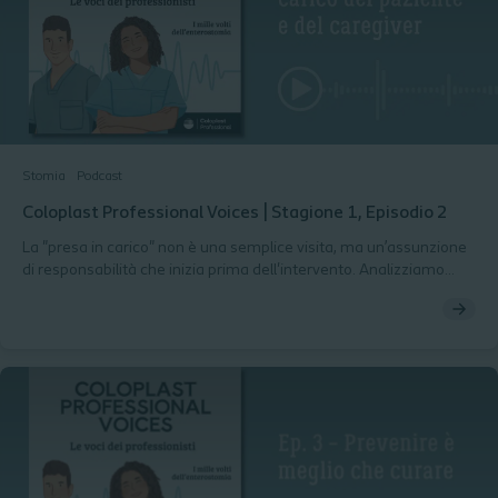
Stomia
Podcast
Coloplast Professional Voices | Stagione 1, Episodio 2
La "presa in carico" non è una semplice visita, ma un’assunzione
di responsabilità che inizia prima dell'intervento. Analizziamo
l'importanza del dialogo pre-operatorio, il coinvolgimento del
caregiver e la scelta del presidio giusto per ogni addome.
Scopriamo come l'autonomia del paziente passi attraverso una
guida esperta e strumenti concreti, come il kit di dimissione.