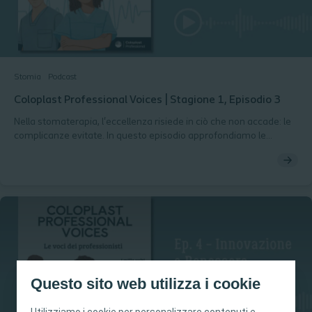
Stomia
Podcast
Coloplast Professional Voices | Stagione 1, Episodio 3
Nella stomaterapia, l'eccellenza risiede in ciò che non accade: le
complicanze evitate. In questo episodio approfondiamo le
strategie di prevenzione per mantenere integra la cute
peristomale, l'uso clinico della convessità e le nuove linee guida
della Consensus. Un viaggio tra gesti precisi, scelte condise e
l'importanza della valutazione continua nel tempo.
Questo sito web utilizza i cookie
Utilizziamo i cookie per personalizzare contenuti e