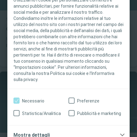
annunci pubblicitari, per fornire funzionalità relative ai
social media e per analizzare il nostro traffico.
Condividiamo inoltre le informazioni relative al tuo
Stomia
Podcast
utilizzo del nostro sito con i nostri partner nel campo dei
Coloplast Professional Voices | Stagione 1, Episodio 4
social media, della pubblicità e dell’analisi dei dati, i quali
potrebbero combinarle con altre informazioni che hai
Questo sito è destinato esclusivamente ai
Innovare significa cambiare il modo in cui una persona guarda al
fornito loro o che hanno raccolto dal tuo utilizzo dei loro
proprio futuro. Esploriamo l'impatto emotivo di soluzioni come la
professionisti sanitari. I contenuti del sito sono
servizi, anche al fine di mostrarti pubblicità più
sacca nera e il valore del confronto tra pazienti attraverso i social
destinati a scopi formativi e informativi.
pertinenti per te. Hai il diritto di revocare o modificare il
e le associazioni. Concludiamo la stagione celebrando l'empatia
Coloplast non fornisce consulenza medica. La
tuo consenso in qualsiasi momento cliccando su
dello stomaterapista, vero facilitatore di benessere che aiuta il
“Impostazioni cookie”. Per ulteriori informazioni,
responsabilità dell'assistenza ai pazienti rimane
paziente a tornare alla vita di sempre.
consulta la nostra Politica sui cookie e l’Informativa
al professionista sanitario. Per informazioni
sulla privacy.
dettagliate sui prodotti presentati, tra cui
istruzioni per l’uso, controindicazioni, effetti,
precauzioni e avvertenze, consultare le istruzioni
Necessario
Preferenze
per l'uso del prodotto.
Statistica/Analitica
Pubblicità e marketing
Sì, sono un professionista sanitario
No, non sono un professionista sanitario
Mostra dettagli