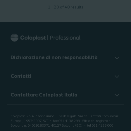
1 - 20 of 40 results
Dichiarazione di non responsabilità
Contatti
Contattare Coloplast Italia
Coloplast S.p.A. a socio unico
Sede legale: Via dei Trattati Comunitari
Europei, 1957-2007, 9/F
fax 051 4138 299 Ufficio del registro di
Bologna n. 04029180371
40127 Bologna (BO)
tel 051 4138 000