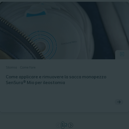
Stomia
Come fare
Come applicare e rimuovere la sacca monopezzo
SenSura® Mio per ileostomia
page
1
page
2