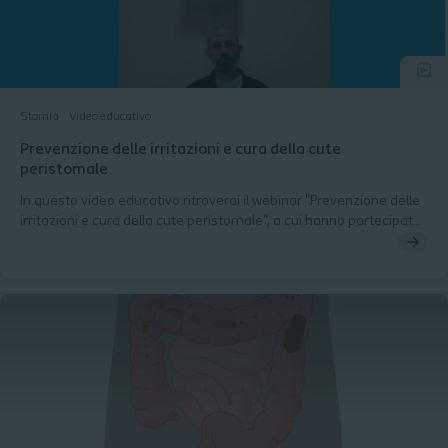
Stomia
Video educativo
Prevenzione delle irritazioni e cura della cute
peristomale
In questo video educativo ritroverai il webinar "Prevenzione delle
irritazioni e cura della cute peristomale", a cui hanno partecipato
gli stomaterapisti Alessia Bartolini e Giovanni Sarritzu. Il webinar,
dedicato alle persone portatrici di stomia, contiene molte
informazioni che potranno essere utili ai professionisti sanitari
nel supportare la pratica clinica quotidiana con i pazienti.