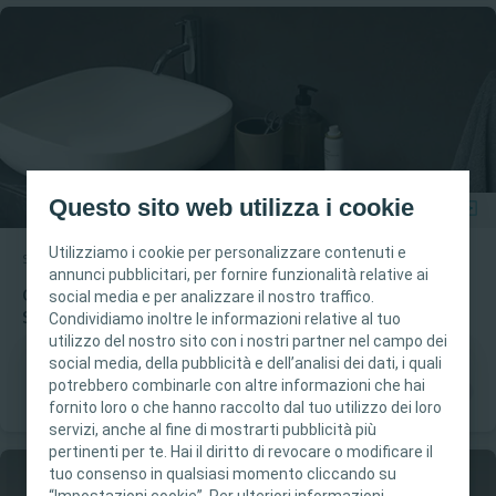
Questo sito web utilizza i cookie
Utilizziamo i cookie per personalizzare contenuti e
Stomia
Come fare
annunci pubblicitari, per fornire funzionalità relative ai
Come applicare e rimuovere la sacca per ileostomia
social media e per analizzare il nostro traffico.
SenSura Mio Convex Flip
Condividiamo inoltre le informazioni relative al tuo
utilizzo del nostro sito con i nostri partner nel campo dei
social media, della pubblicità e dell’analisi dei dati, i quali
potrebbero combinarle con altre informazioni che hai
Questo sito è destinato esclusivamente ai
fornito loro o che hanno raccolto dal tuo utilizzo dei loro
professionisti sanitari. I contenuti del sito sono
servizi, anche al fine di mostrarti pubblicità più
destinati a scopi formativi e informativi.
pertinenti per te. Hai il diritto di revocare o modificare il
Coloplast non fornisce consulenza medica. La
tuo consenso in qualsiasi momento cliccando su