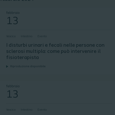
I disturbi urinari e fecali nelle persone con sclerosi multipla: c
febbraio
13
Vescica
Intestino
Evento
I disturbi urinari e fecali nelle persone con
sclerosi multipla: come può intervenire il
fisioterapista
Riproduzione disponibile
I disturbi urinari e fecali nelle persone con sclerosi multipla: c
febbraio
13
Vescica
Intestino
Evento