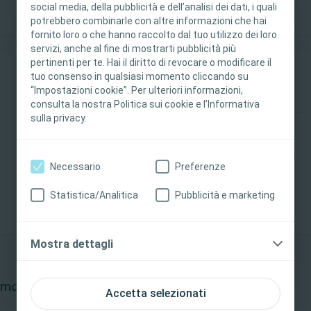
social media, della pubblicità e dell’analisi dei dati, i quali
potrebbero combinarle con altre informazioni che hai
Questo sito è destinato esclusivamente ai
fornito loro o che hanno raccolto dal tuo utilizzo dei loro
professionisti sanitari. I contenuti del sito sono
servizi, anche al fine di mostrarti pubblicità più
destinati a scopi formativi e informativi.
I disturbi sessuali nelle persone con sclerosi multipla: il ruolo 
pertinenti per te. Hai il diritto di revocare o modificare il
dicembre
Coloplast non fornisce consulenza medica. La
tuo consenso in qualsiasi momento cliccando su
12
“Impostazioni cookie”. Per ulteriori informazioni,
responsabilità dell'assistenza ai pazienti rimane
consulta la nostra Politica sui cookie e l’Informativa
al professionista sanitario. Per informazioni
sulla privacy.
dettagliate sui prodotti presentati, tra cui
Vescica
Intestino
Evento
istruzioni per l’uso, controindicazioni, effetti,
I disturbi sessuali nelle persone con sclerosi
precauzioni e avvertenze, consultare le istruzioni
Necessario
Preferenze
multipla: il ruolo del fisioterapista
per l'uso del prodotto.
Statistica/Analitica
Pubblicità e marketing
Riproduzione disponibile
Sì, sono un professionista sanitario
No, non sono un professionista sanitario
Mostra dettagli
maggio 2023
Accetta selezionati