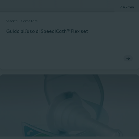
7.45 min
Vescica
Come fare
Guida all’uso di SpeediCath® Flex set