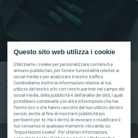
Questo sito web utilizza i cookie
Utilizziamo i cookie per personalizzare contenuti e
annunci pubblicitari, per fornire funzionalità relative ai
Vescica
Come fare
social media e per analizzare il nostro traffico.
Come utilizzare il catetere SpeediCath® Compact uomo
Condividiamo inoltre le informazioni relative al tuo
in piedi
utilizzo del nostro sito con i nostri partner nel campo dei
social media, della pubblicità e dell’analisi dei dati, i quali
potrebbero combinarle con altre informazioni che hai
Questo sito è destinato esclusivamente ai
fornito loro o che hanno raccolto dal tuo utilizzo dei loro
professionisti sanitari. I contenuti del sito sono
servizi, anche al fine di mostrarti pubblicità più
destinati a scopi formativi e informativi.
pertinenti per te. Hai il diritto di revocare o modificare il
Coloplast non fornisce consulenza medica. La
tuo consenso in qualsiasi momento cliccando su
“Impostazioni cookie”. Per ulteriori informazioni,
responsabilità dell'assistenza ai pazienti rimane