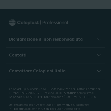
Dichiarazione di non responsabilità
Contatti
Contattare Coloplast Italia
Coloplast S.p.A. a socio unico
Sede legale: Via dei Trattati Comunitari
Europei, 1957-2007, 9/F
fax 051 4138 299 Ufficio del registro di
Bologna n. 04029180371
40127 Bologna (BO)
tel 051 4138 000
Utilizzo dei cookies
Aspetti legali
Informativa sulla privacy
Prodotti Coloplast - istruzioni per l'uso
Accessibilità