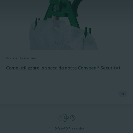
Vescica
Come fare
Come utilizzare la sacca da notte Conveen® Security+
page
1
page
2
1 - 20 of 23 results