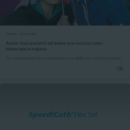
Vescica
Strumento
Aiuta i tuoi pazienti ad avere una vescica sana -
Materiale in inglese
Se i tuoi pazienti non si prendono cura della loro vescica possono
incorrre in UTI. Questo opuscolo darà loro una comprensione a
tutto tondo della vescica, di cosa sono le UTI, delle buone
abitudini per minimizzare il rischio di incorrere in UTI, etc.