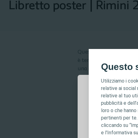
Libretto poster | Rimini
Questo opuscolo raccogl
è tenuto il 20 e 21 magg
Questo s
una delle
tre categorie d
Sistema sanitario
Utilizziamo i cook
Dispositivo di racc
relative ai social
Persona con stomi
relative al tuo ut
Questo sito è d
pubblicità e dell’
sono destinati 
loro o che hanno r
pertinenti per te
medica. La resp
Libretto
cliccando su “Imp
Per informazioni
PDF
e l’Informativa su
controindicazion
PDF
24 