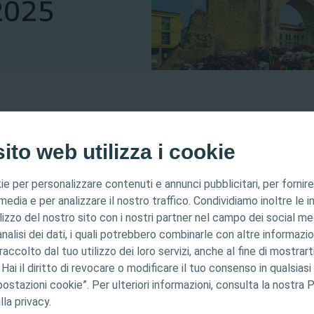
 2025
ie i
27 poster
presentati dai professionisti sanitari al
N
io 2025 a Rimini. Ogni poster affronta un tema diverso e
ito web utilizza i cookie
el Modello dei fattori di rischio
, presentato nel corso d
ie per personalizzare contenuti e annunci pubblicitari, per fornire
olta
 media e per analizzare il nostro traffico. Condividiamo inoltre le 
a
ilizzo del nostro sito con i nostri partner nel campo dei social me
estinato esclusivamente ai professionisti sanitari. I cont
analisi dei dati, i quali potrebbero combinarle con altre informazio
a scopi formativi e informativi. Coloplast non fornisce 
accolto dal tuo utilizzo dei loro servizi, anche al fine di mostrart
. Hai il diritto di revocare o modificare il tuo consenso in qualsi
onsabilità dell'assistenza ai pazienti rimane al professio
 poster National OC event - Rimini 2025.pdf
ostazioni cookie”. Per ulteriori informazioni, consulta la nostra P
 dettagliate sui prodotti presentati, tra cui istruzioni p
lla privacy.
i, effetti, precauzioni e avvertenze, consultare le istruz
pagine