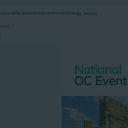
a
Cura delle lesioni
Interventional Urology
Servizi
venti
5