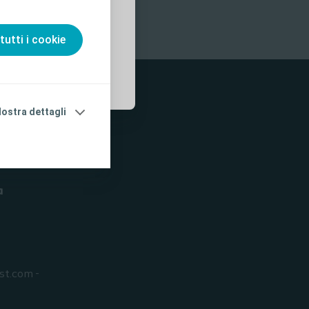
tutti i cookie
ostra dettagli
a
st.com -