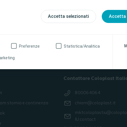
Accetta selezionati
Accetta 
ssionista sanitario
No, non sono un professionista sanitario
M
Preferenze
Statistica/Analitica
arketing
Contattare Coloplast Itali
n
800064064
ram stomia e continenza
chiam@coloplast.it
mktcoloplastiu@colopla
ok
IU contact
e