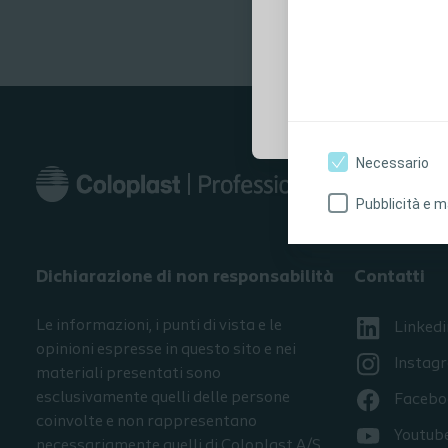
del prodotto.
Sì, sono un profe
Necessario
Pubblicità e m
Dichiarazione di non responsabilità
Contatti
Le informazioni, i punti di vista e le
Linkedi
opinioni espresse in questo sito e nei
Instag
materiali presentati sono
esclusivamente quelli delle persone
Facebo
coinvolte e non rappresentano
Youtub
necessariamente quelli di Coloplast A/S