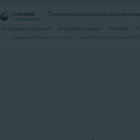
Stomia
Vescica
Intestino
Sclerosi Multipl
Formazione continua
Strumenti e servizi
Prodotti
E
Coloplastprofessional
Stomia
Libretto National OC event 202