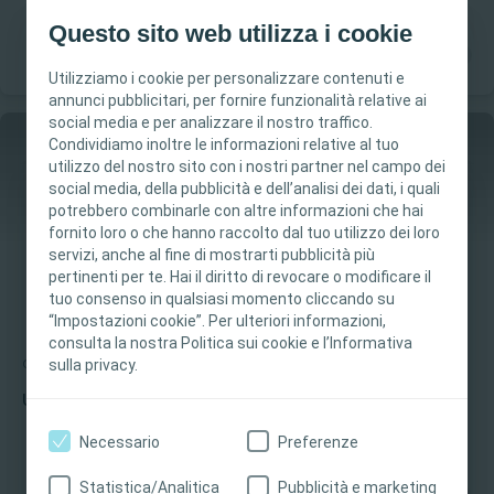
Questo sito web utilizza i cookie
Utilizziamo i cookie per personalizzare contenuti e
annunci pubblicitari, per fornire funzionalità relative ai
social media e per analizzare il nostro traffico.
Condividiamo inoltre le informazioni relative al tuo
utilizzo del nostro sito con i nostri partner nel campo dei
social media, della pubblicità e dell’analisi dei dati, i quali
potrebbero combinarle con altre informazioni che hai
Questo sito è destinato esclusivamente ai
fornito loro o che hanno raccolto dal tuo utilizzo dei loro
professionisti sanitari. I contenuti del sito sono
servizi, anche al fine di mostrarti pubblicità più
destinati a scopi formativi e informativi.
pertinenti per te. Hai il diritto di revocare o modificare il
Coloplast non fornisce consulenza medica. La
tuo consenso in qualsiasi momento cliccando su
“Impostazioni cookie”. Per ulteriori informazioni,
responsabilità dell'assistenza ai pazienti rimane
consulta la nostra Politica sui cookie e l’Informativa
al professionista sanitario. Per informazioni
sulla privacy.
Cura delle lesioni
Strumento
dettagliate sui prodotti presentati, tra cui
Ulcere del piede diabetico
istruzioni per l’uso, controindicazioni, effetti,
precauzioni e avvertenze, consultare le istruzioni
Necessario
Preferenze
per l'uso del prodotto.
Statistica/Analitica
Pubblicità e marketing