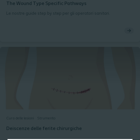
The Wound Type Specific Pathways
Le nostre guide step by step per gli operatori sanitari.
Cura delle lesioni
Strumento
Deiscenze delle ferite chirurgiche