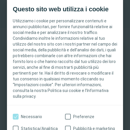
Questo sito web utilizza i cookie
Workshop
Utilizziamo i cookie per personalizzare contenuti e
annunci pubblicitari, per fornire funzionalità relative ai
social media e per analizzare il nostro traffico.
Condividiamo inoltre le informazioni relative al tuo
utilizzo del nostro sito con i nostri partner nel campo dei
social media, della pubblicità e dell’analisi dei dati, i quali
Back to Event Calendar
potrebbero combinarle con altre informazioni che hai
Questo sito è destinato esclusivamente ai
fornito loro o che hanno raccolto dal tuo utilizzo dei loro
professionisti sanitari. I contenuti del sito sono
servizi, anche al fine di mostrarti pubblicità più
destinati a scopi formativi e informativi.
pertinenti per te. Hai il diritto di revocare o modificare il
novembre 24, 2025
Coloplast non fornisce consulenza medica. La
tuo consenso in qualsiasi momento cliccando su
“Impostazioni cookie”. Per ulteriori informazioni,
responsabilità dell'assistenza ai pazienti rimane
November 24 - 25,
Interventional Urology
consulta la nostra Politica sui cookie e l’Informativa
al professionista sanitario. Per informazioni
2025
sulla privacy.
Workshop
dettagliate sui prodotti presentati, tra cui
Lubeck, Germany
istruzioni per l’uso, controindicazioni, effetti,
precauzioni e avvertenze, consultare le istruzioni
Necessario
Preferenze
per l'uso del prodotto.
Statistica/Analitica
Pubblicità e marketing