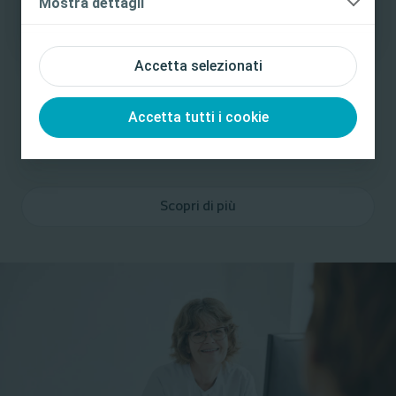
Mostra dettagli
Accetta selezionati
Accetta tutti i cookie
Letture brevi
Scopri di più