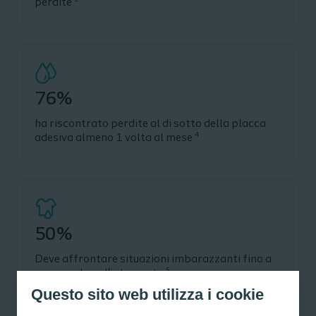
perdite
76%
ha riscontrato perdite al di sotto della placca
4
adesiva almeno 1 volta al mese
50%
Deve affrontare situazioni imbarazzanti fino a
5
un anno dopo l'intervento
Questo sito web utilizza i cookie