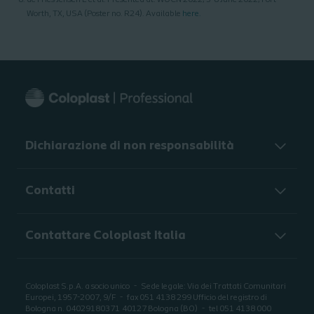
de Fries Jensen L et al. Presented at: WOCN 2022; 5-8 June 2022; Fort
Worth, TX, USA (Poster no. R24). Available
here.
Dichiarazione di non responsabilità
Contatti
Contattare Coloplast Italia
Coloplast S.p.A. a socio unico
Sede legale: Via dei Trattati Comunitari
Europei, 1957-2007, 9/F
fax 051 4138 299 Ufficio del registro di
Bologna n. 04029180371
40127 Bologna (BO)
tel 051 4138 000