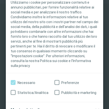
Utilizziamo i cookie per personalizzare contenuti e
annunci pubblicitari, per fornire funzionalità relative ai
social media e per analizzare il nostro traffico.
Ampliate le vostre conoscenze e sostenete i
Condividiamo inoltre le informazioni relative al tuo
vostri pazienti
utilizzo del nostro sito con i nostri partner nel campo dei
social media, della pubblicità e dell’analisi dei dati, i quali
Scoprite le migliori pratiche, le evidenze cliniche e le linee guida
potrebbero combinarle con altre informazioni che hai
Questo sito è destinato esclusivamente ai
sull'uso dei prodotti per i pazienti che soffrono del peso emotivo
fornito loro o che hanno raccolto dal tuo utilizzo dei loro
professionisti sanitari. I contenuti del sito sono
legato alle perdite.
servizi, anche al fine di mostrarti pubblicità più
destinati a scopi formativi e informativi.
pertinenti per te. Hai il diritto di revocare o modificare il
Coloplast non fornisce consulenza medica. La
tuo consenso in qualsiasi momento cliccando su
“Impostazioni cookie”. Per ulteriori informazioni,
responsabilità dell'assistenza ai pazienti rimane
consulta la nostra Politica sui cookie e l’Informativa
Coloplast Talks - Da "stomaland" a una
al professionista sanitario. Per informazioni
sulla privacy.
nuova "homeland"
dettagliate sui prodotti presentati, tra cui
istruzioni per l’uso, controindicazioni, effetti,
precauzioni e avvertenze, consultare le istruzioni
Necessario
Preferenze
per l'uso del prodotto.
Statistica/Analitica
Pubblicità e marketing
Sì, sono un professionista sanitario
Breve lettura su un corpo sconosciuto in
No, non sono un professionista sanitario
una terra sconosciuta